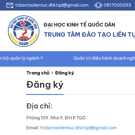
ttdaotaolientuc.dhktqd@gmail.com
0817000093
ĐẠI HỌC KINH TẾ QUỐC DÂN
TRUNG TÂM ĐÀO TẠO LIÊN T
ản lý ngành Y
Quản trị điều hành doanh nghiệp – 
Trang chủ
Đăng ký
Đăng ký
Địa chỉ:
Phòng 109, Nhà 9, ĐH KTQD
Email:
ttdaotaolientuc.dhktqd@gmail.com