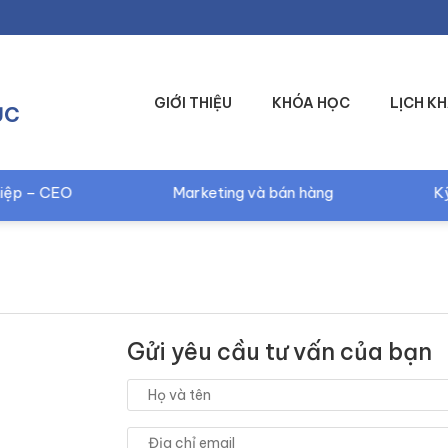
GIỚI THIỆU
KHÓA HỌC
LỊCH KH
ỤC
CEO
Marketing và bán hàng
Kỹ năng D
Gửi yêu cầu tư vấn của bạn