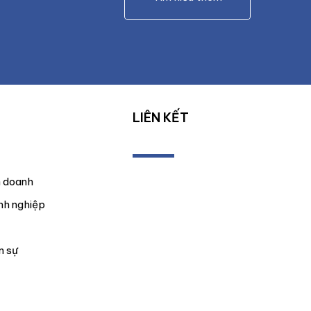
LIÊN KẾT
h doanh
nh nghiệp
n sự