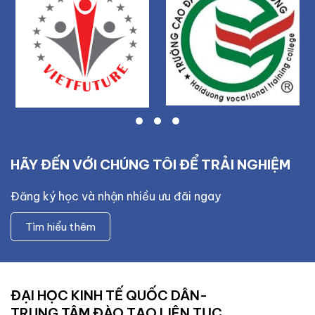
HÃY ĐẾN VỚI CHÚNG TÔI ĐỂ TRẢI NGHIỆM
Đăng ký học và nhận nhiều ưu đãi ngay
Tìm hiểu thêm
ĐẠI HỌC KINH TẾ QUỐC DÂN-
TRUNG TÂM ĐÀO TẠO LIÊN TỤC