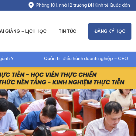
Phòng 101, nhà 12 trường ĐH Kinh tế Quốc dân
AI GIẢNG – LỊCH HỌC
TIN TỨC
ĐĂNG KÝ HỌC
ành doanh nghiệp – CEO
Marketing và bán hàng