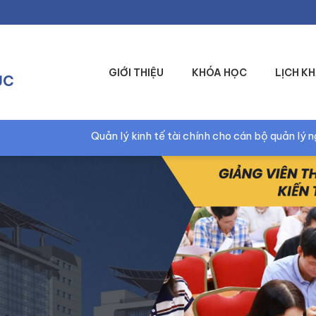
GIỚI THIỆU
KHÓA HỌC
LỊCH KH
ỤC
i chính cho cán bộ quản lý ngành Y
Quản trị điều h