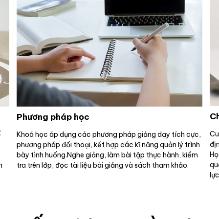
Ch
Phương pháp học
Cu
ế
Khoá học áp dụng các phương pháp giảng dạy tích cực,
địn
phương pháp đối thoại, kết hợp các kĩ năng quản lý trình
Họ
bày tình huống.Nghe giảng, làm bài tập thực hành, kiểm
qu
n
tra trên lớp, đọc tài liệu bài giảng và sách tham khảo.
lực