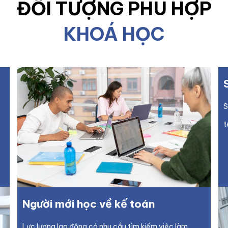
ĐỐI TƯỢNG PHÙ HỢP
KHOÁ HỌC
S
t
Người mới học về kế toán
Lực lượng lao động có nhu cầu tìm kiếm việc làm