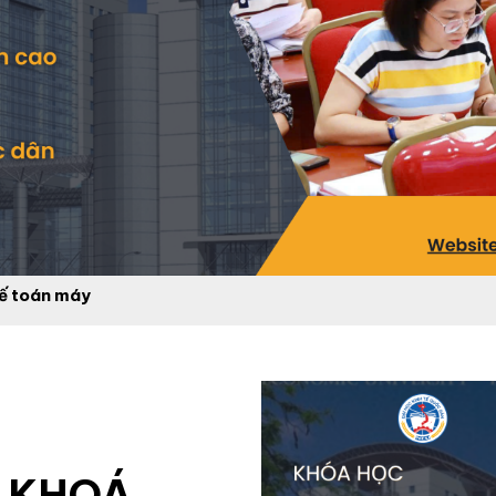
ế toán máy
A KHOÁ