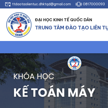
ttdaotaolientuc.dhktqd@gmail.com
0817000093
ĐẠI HỌC KINH TẾ QUỐC DÂN
TRUNG TÂM ĐÀO TẠO LIÊN T
Quản lý kinh tế tà