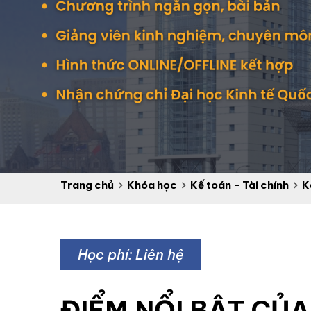
Trang chủ
Khóa học
Kế toán - Tài chính
K
Học phí: Liên hệ
ĐIỂM NỔI BẬT CỦ