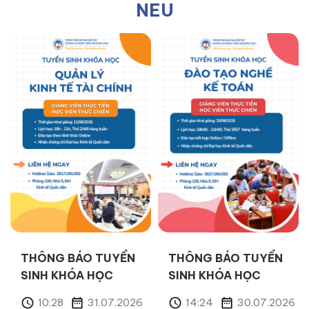
NEU
THÔNG BÁO TUYỂN
THÔNG BÁO TUYỂN
SINH KHÓA HỌC
SINH KHÓA HỌC
“QUẢN LÝ KINH TẾ
“ĐÀO TẠO NGHỀ KẾ
10:28
31.07.2026
14:24
30.07.2026