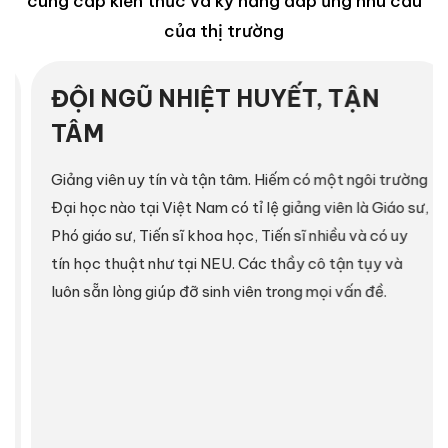
cung cấp kiến thức và kỹ năng đáp ứng nhu cầu
của thị trường
ĐỘI NGŨ NHIỆT HUYẾT, TẬN
TÂM
Giảng viên uy tín và tận tâm. Hiếm có một ngôi trường
Đại học nào tại Việt Nam có tỉ lệ giảng viên là Giáo sư,
Phó giáo sư, Tiến sĩ khoa học, Tiến sĩ nhiều và có uy
tín học thuật như tại NEU. Các thầy cô tận tụy và
luôn sẵn lòng giúp đỡ sinh viên trong mọi vấn đề.