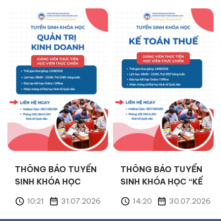
TÀI CHÍNH” THÁNG
TOÁN” THÁNG
08/2026
08/2026
THÔNG BÁO TUYỂN
THÔNG BÁO TUYỂN
SINH KHÓA HỌC
SINH KHÓA HỌC “KẾ
“QUẢN TRỊ KINH
TOÁN THUẾ” THÁNG
6
10:21
31.07.2026
14:20
30.07.2026
DOANH” THÁNG
08/2026
08/2026