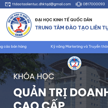
ttdaotaolientuc.dhktqd@gmail.com
0817000093
ĐẠI HỌC KINH TẾ QUỐC DÂN
TRUNG TÂM ĐÀO TẠO LIÊN T
Kỹ năng Marketing và Truyền thông
Kế toán trưởn