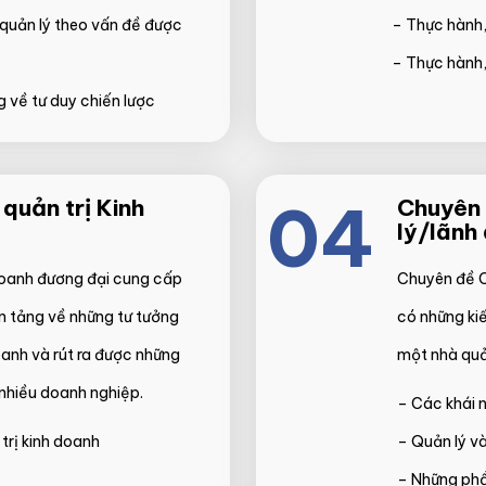
 quản lý theo vấn đề được
– Thực hành,
– Thực hành, 
 về tư duy chiến lược
04
quản trị Kinh
Chuyên 
lý/lãnh 
doanh đương đại cung cấp
Chuyên đề C
n tảng về những tư tưởng
có những kiế
oanh và rút ra được những
một nhà quản
 nhiều doanh nghiệp.
– Các khái 
trị kinh doanh
– Quản lý v
– Những phẩ