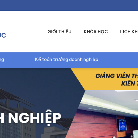
GIỚI THIỆU
KHÓA HỌC
LỊCH KH
ỤC
g doanh nghiệp