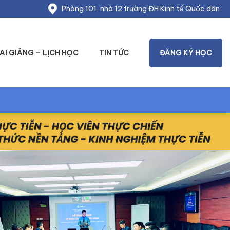
Phòng 101, nhà 12 trường ĐH Kinh tế Quốc dân
AI GIẢNG – LỊCH HỌC
TIN TỨC
ĐĂNG KÝ HỌC