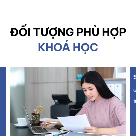
ĐỐI TƯỢNG PHÙ HỢP
KHOÁ HỌC
G
t