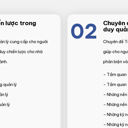
02
n lược trong
Chuyên đ
duy quản
ản lý cung cấp cho người
Chuyên đề Tư
duy chiến lược cho nhà
giúp cho ngư
ành.
phản biện và 
– Tầm quan t
g quản lý
– Tầm quan t
ản lý
– Những nền 
uản lý
– Những nền t
– Những kỹ n
– Những kỹ n