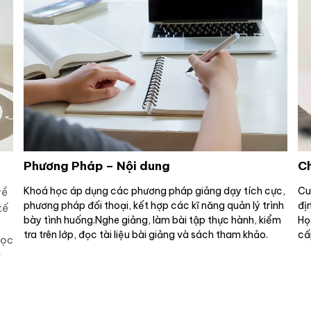
Ch
Phương Pháp – Nội dung
Cu
Khoá học áp dụng các phương pháp giảng dạy tích cực,
về
địn
phương pháp đối thoại, kết hợp các kĩ năng quản lý trình
tế
Họ
bày tình huống.Nghe giảng, làm bài tập thực hành, kiểm
cấ
tra trên lớp, đọc tài liệu bài giảng và sách tham khảo.
học
ý