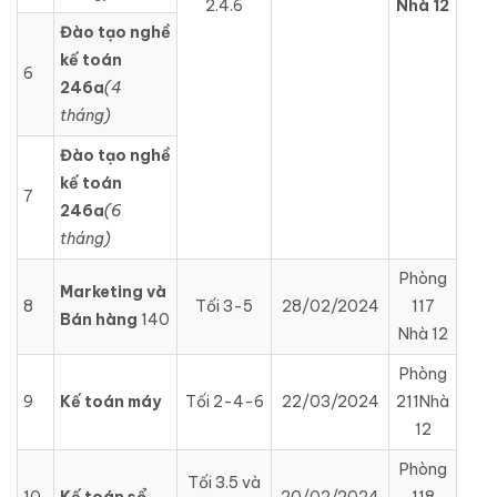
2.4.6
Nhà 12
Đào tạo nghề
kế toán
6
246a
(4
tháng)
Đào tạo nghề
kế toán
7
246a
(6
tháng)
Phòng
Marketing và
8
Tối 3-5
28/02/2024
117
Bán hàng
140
Nhà 12
Phòng
9
Kế toán máy
Tối 2-4-6
22/03/2024
211Nhà
12
Phòng
Tối 3.5 và
10
Kế toán sổ
20/02/2024
118