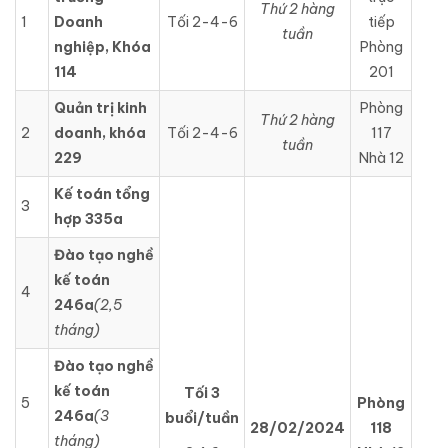
Thứ 2 hàng
1
Doanh
Tối 2-4-6
tiếp
tuần
nghiệp, Khóa
Phòng
114
201
Quản trị kinh
Phòng
Thứ 2 hàng
2
doanh, khóa
Tối 2-4-6
117
tuần
229
Nhà 12
Kế toán tổng
3
hợp 335a
Đào tạo nghề
kế toán
4
246a
(2,5
tháng)
Đào tạo nghề
kế toán
Tối 3
5
Phòng
246a
(3
buổi/tuần
28/02/2024
118
tháng)