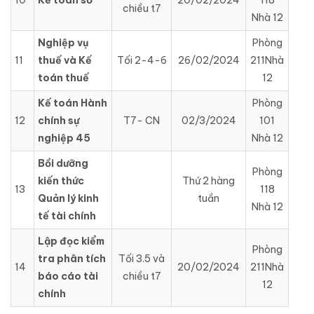
chiều t7
Nhà 12
Nghiệp vụ
Phòng
11
thuế và Kế
Tối 2-4-6
26/02/2024
211Nhà
toán thuế
12
Kế toán Hành
Phòng
12
chính sự
T7- CN
02/3/2024
101
nghiệp 45
Nhà 12
Bồi dưỡng
Phòng
kiến thức
Thứ 2 hàng
13
118
Quản lý kinh
tuần
Nhà 12
tế tài chính
Lập đọc kiểm
Phòng
tra phân tích
Tối 3.5 và
14
20/02/2024
211Nhà
báo cáo tài
chiều t7
12
chính