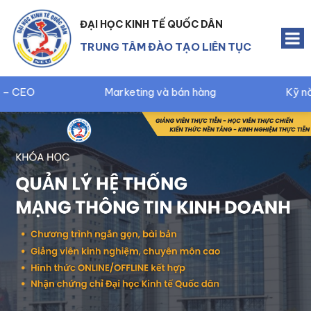
ĐẠI HỌC KINH TẾ QUỐC DÂN
TRUNG TÂM ĐÀO TẠO LIÊN TỤC
ting và bán hàng
Kỹ năng Digital marketing và Q