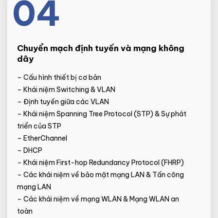
04
Chuyển mạch định tuyến và mạng không
dây
– Cấu hình thiết bị cơ bản
– Khái niệm Switching & VLAN
– Định tuyến giữa các VLAN
– Khái niệm Spanning Tree Protocol (STP) & Sự phát
triển của STP
– EtherChannel
– DHCP
– Khái niệm First-hop Redundancy Protocol (FHRP)
– Các khái niệm về bảo mật mạng LAN & Tấn công
mạng LAN
– Các khái niệm về mạng WLAN & Mạng WLAN an
toàn