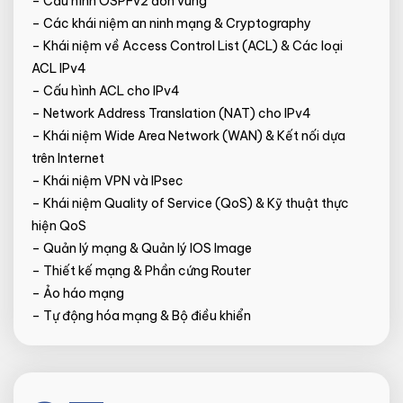
– Cấu hình OSPFv2 đơn vùng
– Các khái niệm an ninh mạng & Cryptography
– Khái niệm về Access Control List (ACL) & Các loại
ACL IPv4
– Cấu hình ACL cho IPv4
– Network Address Translation (NAT) cho IPv4
– Khái niệm Wide Area Network (WAN) & Kết nối dựa
trên Internet
– Khái niệm VPN và IPsec
– Khái niệm Quality of Service (QoS) & Kỹ thuật thực
hiện QoS
– Quản lý mạng & Quản lý IOS Image
– Thiết kế mạng & Phần cứng Router
– Ảo háo mạng
– Tự động hóa mạng & Bộ điều khiển