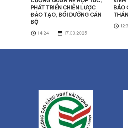
CƯỜNG QUAN HỆ HỢP TÁC,
KIỂM
PHÁT TRIỂN CHIẾN LƯỢC
BÁO 
ĐÀO TẠO, BỒI DƯỠNG CÁN
THÁN
BỘ
12:
14:24
17.03.2025