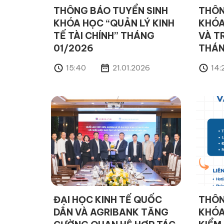
THÔNG BÁO TUYỂN SINH
THÔN
KHÓA HỌC “QUẢN LÝ KINH
KHÓA
TẾ TÀI CHÍNH” THÁNG
VÀ T
01/2026
THÁN
15:40
21.01.2026
14:
ĐẠI HỌC KINH TẾ QUỐC
THÔN
DÂN VÀ AGRIBANK TĂNG
KHÓA