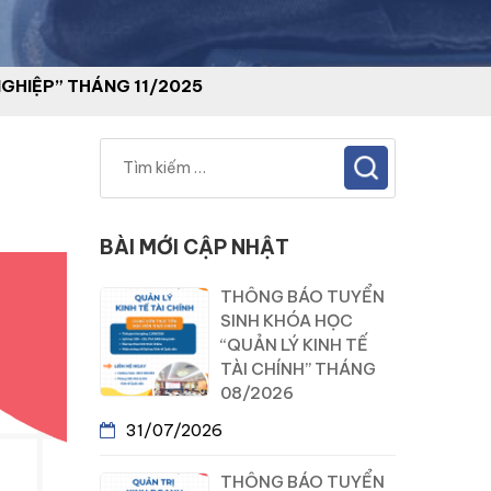
NGHIỆP” THÁNG 11/2025
BÀI MỚI CẬP NHẬT
THÔNG BÁO TUYỂN
SINH KHÓA HỌC
“QUẢN LÝ KINH TẾ
TÀI CHÍNH” THÁNG
08/2026
31/07/2026
THÔNG BÁO TUYỂN