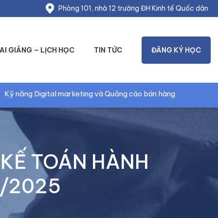
Phòng 101, nhà 12 trường ĐH Kinh tế Quốc dân
AI GIẢNG – LỊCH HỌC
TIN TỨC
ĐĂNG KÝ HỌC
ng và Quảng cáo bán hàng
Kỹ năng Marketing và T
“KẾ TOÁN HÀNH
1/2025