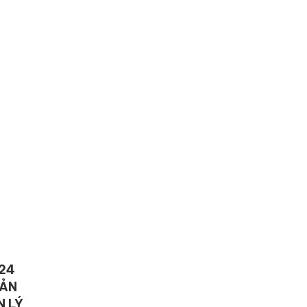
24
UẢN
N LÝ