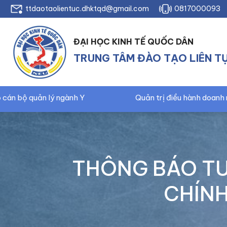
ttdaotaolientuc.dhktqd@gmail.com
0817000093
ĐẠI HỌC KINH TẾ QUỐC DÂN
TRUNG TÂM ĐÀO TẠO LIÊN T
Quản trị điều hành doanh nghiệp – CEO
THÔNG BÁO TU
CHÍNH