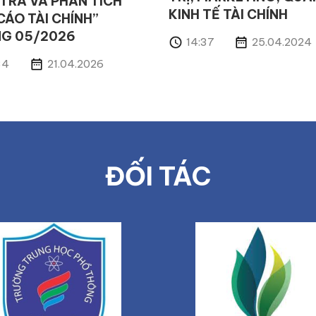
 TRA VÀ PHÂN TÍCH
KINH TẾ TÀI CHÍNH
CÁO TÀI CHÍNH”
G 05/2026
14:37
25.04.2024
34
21.04.2026
ĐỐI TÁC