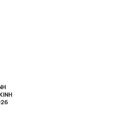
NH
KINH
026