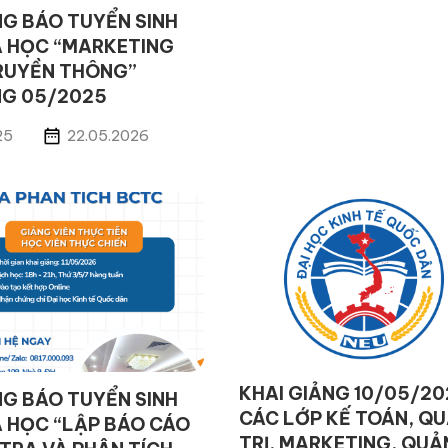
G BÁO TUYỂN SINH
 HỌC “MARKETING
RUYỀN THÔNG”
G 05/2025
25
22.05.2026
KHAI GIẢNG 10/05/20
G BÁO TUYỂN SINH
CÁC LỚP KẾ TOÁN, Q
 HỌC “LẬP BÁO CÁO
TRỊ, MARKETING, QUẢ