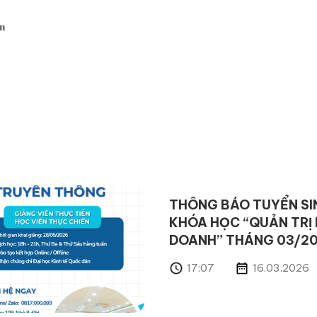
ân
THÔNG BÁO TUYỂN SI
KHÓA HỌC “QUẢN TRỊ 
DOANH” THÁNG 03/2
17:07
16.03.2026