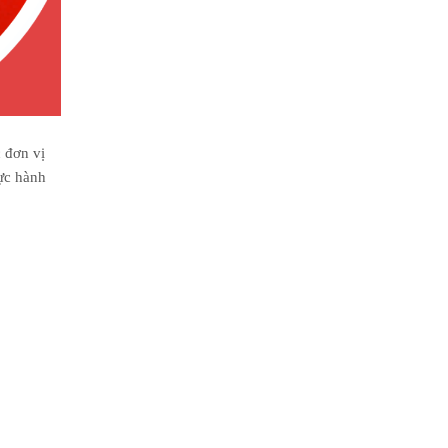
 đơn vị
ực hành