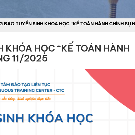
 BÁO TUYỂN SINH KHÓA HỌC “KẾ TOÁN HÀNH CHÍNH SỰ 
H KHÓA HỌC “KẾ TOÁN HÀNH
NG 11/2025