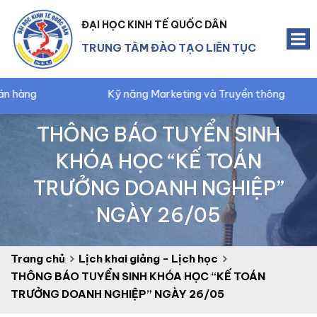
ĐẠI HỌC KINH TẾ QUỐC DÂN
TRUNG TÂM ĐÀO TẠO LIÊN TỤC
Kỹ năng Marketing và Truyền thông
Kế t
THÔNG BÁO TUYỂN SINH
KHÓA HỌC “KẾ TOÁN
TRƯỞNG DOANH NGHIỆP”
NGÀY 26/05
Trang chủ
Lịch khai giảng - Lịch học
THÔNG BÁO TUYỂN SINH KHÓA HỌC “KẾ TOÁN
TRƯỞNG DOANH NGHIỆP” NGÀY 26/05