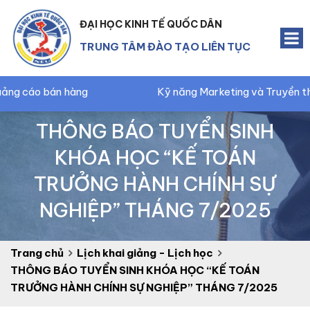
ĐẠI HỌC KINH TẾ QUỐC DÂN
TRUNG TÂM ĐÀO TẠO LIÊN TỤC
n hàng
Kỹ năng Marketing và Truyền thông
THÔNG BÁO TUYỂN SINH
KHÓA HỌC “KẾ TOÁN
TRƯỞNG HÀNH CHÍNH SỰ
NGHIỆP” THÁNG 7/2025
Trang chủ
Lịch khai giảng - Lịch học
THÔNG BÁO TUYỂN SINH KHÓA HỌC “KẾ TOÁN
TRƯỞNG HÀNH CHÍNH SỰ NGHIỆP” THÁNG 7/2025