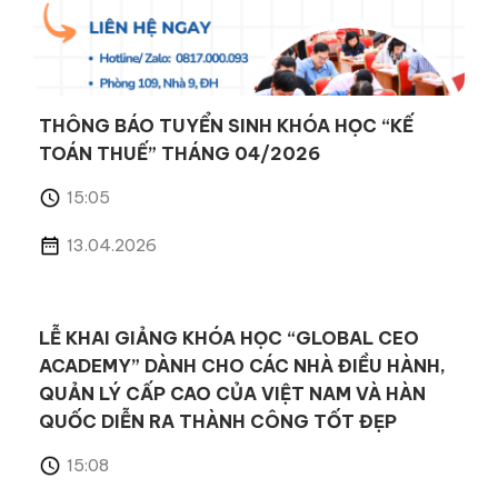
THÔNG BÁO TUYỂN SINH KHÓA HỌC “KẾ
TOÁN THUẾ” THÁNG 04/2026
15:05
13.04.2026
LỄ KHAI GIẢNG KHÓA HỌC “GLOBAL CEO
ACADEMY” DÀNH CHO CÁC NHÀ ĐIỀU HÀNH,
QUẢN LÝ CẤP CAO CỦA VIỆT NAM VÀ HÀN
QUỐC DIỄN RA THÀNH CÔNG TỐT ĐẸP
15:08