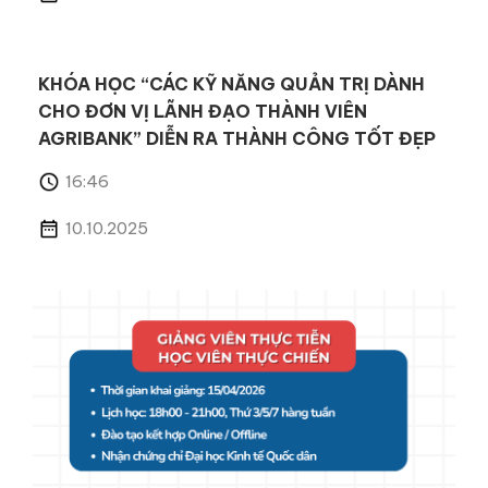
KHÓA HỌC “CÁC KỸ NĂNG QUẢN TRỊ DÀNH
CHO ĐƠN VỊ LÃNH ĐẠO THÀNH VIÊN
AGRIBANK” DIỄN RA THÀNH CÔNG TỐT ĐẸP
16:46
10.10.2025