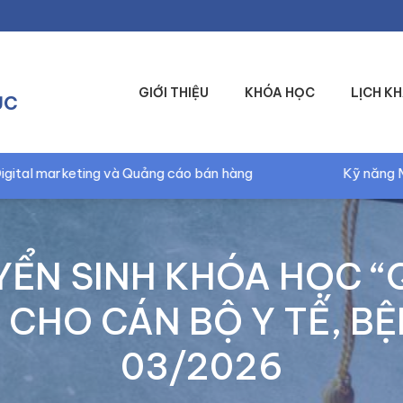
GIỚI THIỆU
KHÓA HỌC
LỊCH KH
ỤC
ảng cáo bán hàng
Kỹ năng Marketing và Truyền th
ỂN SINH KHÓA HỌC “Q
 CHO CÁN BỘ Y TẾ, B
03/2026