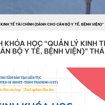
INH TẾ TÀI CHÍNH (DÀNH CHO CÁN BỘ Y TẾ, BỆNH VIỆN)
 KHÓA HỌC “QUẢN LÝ KINH T
ÁN BỘ Y TẾ, BỆNH VIỆN)” TH