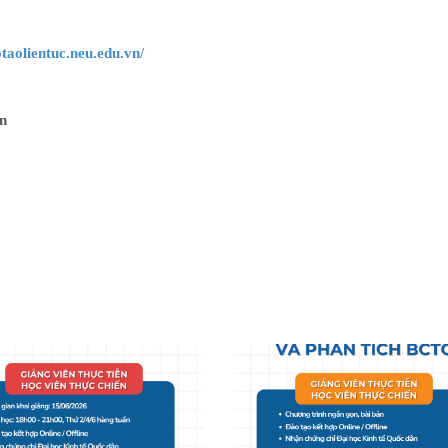
otaolientuc.neu.edu.vn/
ân