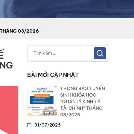
” THÁNG 03/2026
Ế
ÁNG
BÀI MỚI CẬP NHẬT
THÔNG BÁO TUYỂN
SINH KHÓA HỌC
“QUẢN LÝ KINH TẾ
TÀI CHÍNH” THÁNG
08/2026
31/07/2026