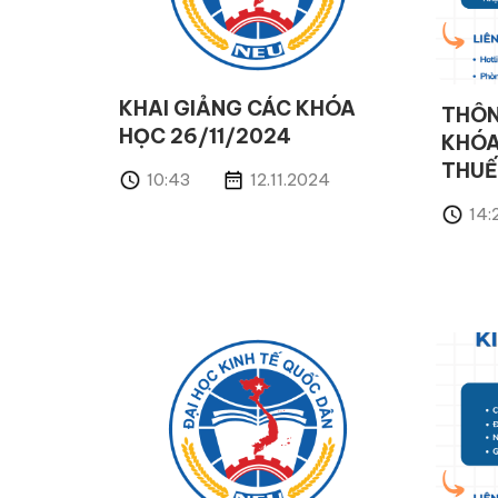
KHAI GIẢNG CÁC KHÓA
THÔN
HỌC 26/11/2024
KHÓA
THUẾ
10:43
12.11.2024
14: