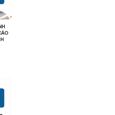
NH
CÁO
CH