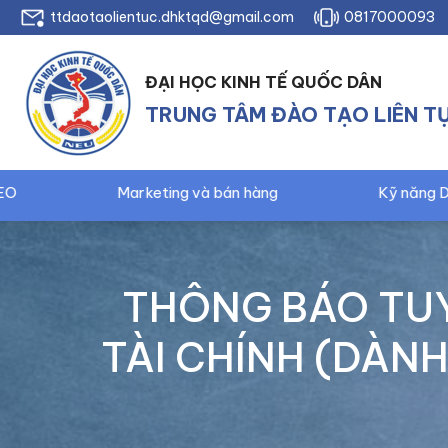
ttdaotaolientuc.dhktqd@gmail.com
0817000093
ĐẠI HỌC KINH TẾ QUỐC DÂN
TRUNG TÂM ĐÀO TẠO LIÊN T
ing và bán hàng
Kỹ năng Digital marketing và Qu
THÔNG BÁO TUY
TÀI CHÍNH (DÀNH