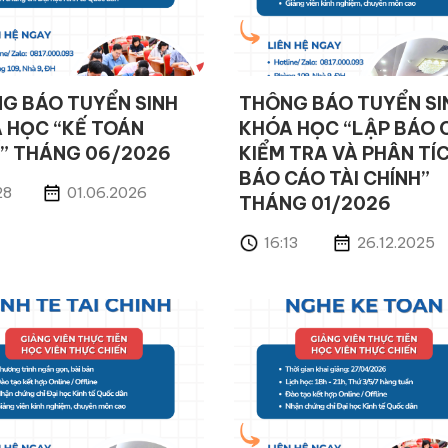
G BÁO TUYỂN SINH
THÔNG BÁO TUYỂN SI
 HỌC “KẾ TOÁN
KHÓA HỌC “LẬP BÁO 
” THÁNG 06/2026
KIỂM TRA VÀ PHÂN TÍ
BÁO CÁO TÀI CHÍNH”
28
01.06.2026
THÁNG 01/2026
16:13
26.12.2025