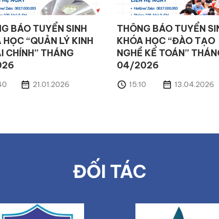
G BÁO TUYỂN SINH
THÔNG BÁO TUYỂN SI
 HỌC “QUẢN LÝ KINH
KHÓA HỌC “ĐÀO TẠO
ÀI CHÍNH” THÁNG
NGHỀ KẾ TOÁN” THÁN
026
04/2026
40
21.01.2026
15:10
13.04.2026
ĐỐI TÁC