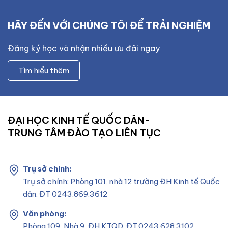
HÃY ĐẾN VỚI CHÚNG TÔI ĐỂ TRẢI NGHIỆM
Đăng ký học và nhận nhiều ưu đãi ngay
Tìm hiểu thêm
ĐẠI HỌC KINH TẾ QUỐC DÂN-
TRUNG TÂM ĐÀO TẠO LIÊN TỤC
Trụ sở chính:
Trụ sở chính: Phòng 101, nhà 12 trường ĐH Kinh tế Quốc
dân. ĐT 0243.869.3612
Văn phòng:
Phòng 109, Nhà 9, ĐH KTQD. ĐT.0243.628.3102