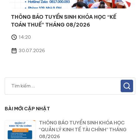
THÔNG BÁO TUYỂN SINH KHÓA HỌC “KẾ
TOÁN THUẾ” THÁNG 08/2026
14:20
30.07.2026
BÀI MỚI CẬP NHẬT
THÔNG BÁO TUYỂN SINH KHÓA HỌC
“QUẢN LÝ KINH TẾ TÀI CHÍNH” THÁNG
08/2026