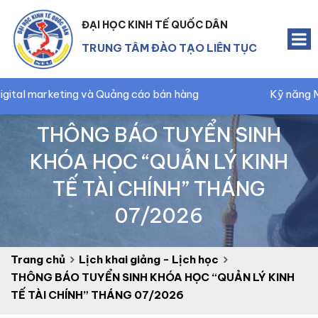
ĐẠI HỌC KINH TẾ QUỐC DÂN
TRUNG TÂM ĐÀO TẠO LIÊN TỤC
eting và Quảng cáo bán hàng
Kỹ năng Marketing v
THÔNG BÁO TUYỂN SINH
KHÓA HỌC “QUẢN LÝ KINH
TẾ TÀI CHÍNH” THÁNG
07/2026
Trang chủ
Lịch khai giảng - Lịch học
THÔNG BÁO TUYỂN SINH KHÓA HỌC “QUẢN LÝ KINH
TẾ TÀI CHÍNH” THÁNG 07/2026