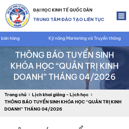
ĐẠI HỌC KINH TẾ QUỐC DÂN
TRUNG TÂM ĐÀO TẠO LIÊN TỤC
Kỹ năng Marketing và Truyền thông
Kế t
THÔNG BÁO TUYỂN SINH
KHÓA HỌC “QUẢN TRỊ KINH
DOANH” THÁNG 04/2026
Trang chủ
Lịch khai giảng - Lịch học
THÔNG BÁO TUYỂN SINH KHÓA HỌC “QUẢN TRỊ KINH
DOANH” THÁNG 04/2026