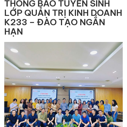
THÔNG BÁO TUYỂN SINH
LỚP QUẢN TRỊ KINH DOANH
K233 – ĐÀO TẠO NGẮN
HẠN