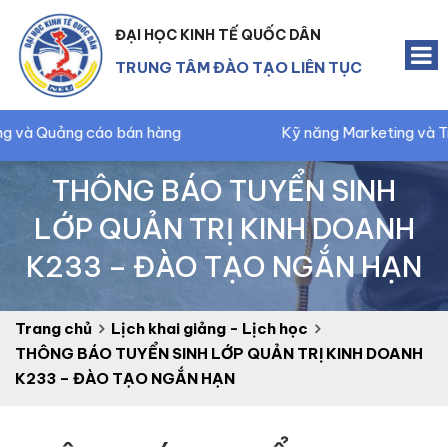
ĐẠI HỌC KINH TẾ QUỐC DÂN
TRUNG TÂM ĐÀO TẠO LIÊN TỤC
bán hàng
Kỹ năng Marketing và Truyền thông
THÔNG BÁO TUYỂN SINH
LỚP QUẢN TRỊ KINH DOANH
K233 – ĐÀO TẠO NGẮN HẠN
Trang chủ
Lịch khai giảng - Lịch học
THÔNG BÁO TUYỂN SINH LỚP QUẢN TRỊ KINH DOANH
K233 – ĐÀO TẠO NGẮN HẠN