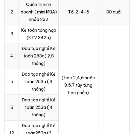
Quản trị kinh
2
doanh ( mini MBA)
Tối 2-4-6
30 buổi
khóa 232
Kế toán tổng hợp
3
(KTV 342a)
Đào tạo nghề Kế
4
toán 253a( 2,5
tháng)
Đào tạo nghề Kế
( học 2,4,6 hoặc
5
toán 253a ( 3
3,5,7 tùy từng
tháng)
học phần)
Đào tạo nghề Kế
6
toán 253a ( 4
tháng)
Đào tạo nghề Kế
12
toán253a (6