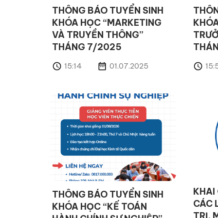
THÔNG BÁO TUYỂN SINH
THÔN
KHÓA HỌC “MARKETING
KHÓA
VÀ TRUYỀN THÔNG”
TRƯỞ
THÁNG 7/2025
THÁN
15:14
01.07.2025
15:
KHAI
THÔNG BÁO TUYỂN SINH
CÁC 
KHÓA HỌC “KẾ TOÁN
TRỊ,