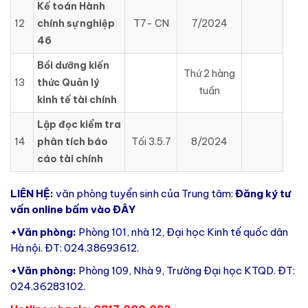
Kế toán Hành
12
chính sự nghiệp
T7- CN
7/2024
46
Bồi dưỡng kiến
Thứ 2 hàng
13
thức Quản lý
tuần
kinh tế tài chính
Lập đọc kiểm tra
14
phân tích báo
Tối 3.5.7
8/2024
cáo tài chính
LIÊN HỆ:
văn phòng tuyển sinh của Trung tâm:
Đăng ký tư
vấn online bấm vào
ĐÂY
+Văn phòng:
Phòng 101, nhà 12, Đại học Kinh tế quốc dân
Hà nội. ĐT: 024.38693612.
+Văn phòng:
Phòng 109, Nhà 9, Trường Đại học KTQD. ĐT:
024.36283102.