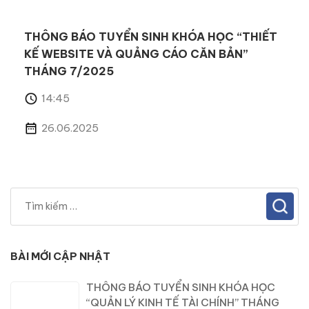
THÔNG BÁO TUYỂN SINH KHÓA HỌC “THIẾT
KẾ WEBSITE VÀ QUẢNG CÁO CĂN BẢN”
THÁNG 7/2025
14:45
26.06.2025
BÀI MỚI CẬP NHẬT
THÔNG BÁO TUYỂN SINH KHÓA HỌC
“QUẢN LÝ KINH TẾ TÀI CHÍNH” THÁNG