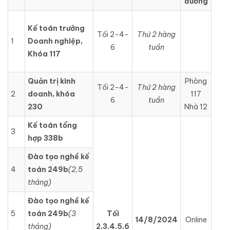
đường
Kế toán trưởng
Tối 2-4-
Thứ 2 hàng
1
Doanh nghiệp,
6
tuần
Khóa 117
Quản trị kinh
Phòng
Tối 2-4-
Thứ 2 hàng
2
doanh, khóa
117
6
tuần
230
Nhà 12
Kế toán tổng
3
hợp 338b
Đào tạo nghề kế
4
toán 249b
(2,5
tháng)
Đào tạo nghề kế
5
toán 249b
(3
Tối
14/8/2024
Online
tháng)
2.3.4.5.6