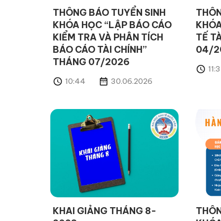
THÔNG BÁO TUYỂN SINH
THÔN
KHÓA HỌC “LẬP BÁO CÁO
KHÓA
KIỂM TRA VÀ PHÂN TÍCH
TẾ T
BÁO CÁO TÀI CHÍNH”
04/2
THÁNG 07/2026
11:
10:44
30.06.2026
KHAI GIẢNG THÁNG 8-
THÔN