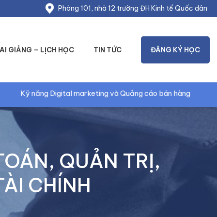
Phòng 101, nhà 12 trường ĐH Kinh tế Quốc dân
AI GIẢNG – LỊCH HỌC
TIN TỨC
ĐĂNG KÝ HỌC
 marketing và Quảng cáo bán hàng
Kỹ năng Market
TOÁN, QUẢN TRỊ,
TÀI CHÍNH