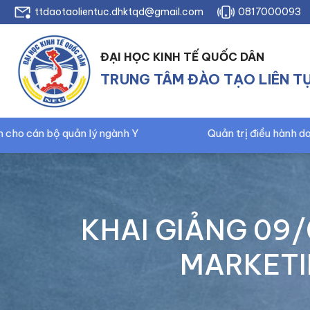
ttdaotaolientuc.dhktqd@gmail.com
0817000093
ĐẠI HỌC KINH TẾ QUỐC DÂN
TRUNG TÂM ĐÀO TẠO LIÊN T
ngành Y
Quản trị điều hành doanh nghiệp – CEO
KHAI GIẢNG 09/
MARKETIN