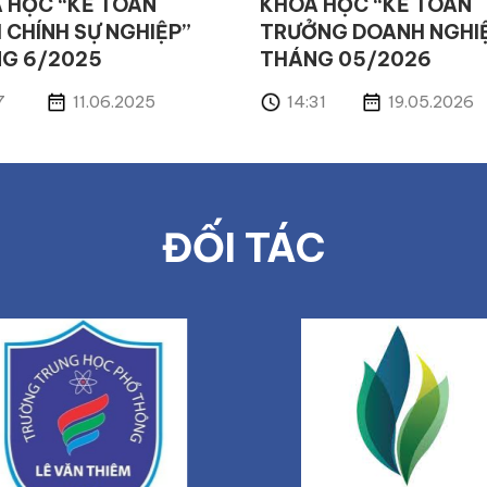
 HỌC “KẾ TOÁN
KHÓA HỌC “KẾ TOÁN
 CHÍNH SỰ NGHIỆP”
TRƯỞNG DOANH NGHI
G 6/2025
THÁNG 05/2026
7
11.06.2025
14:31
19.05.2026
ĐỐI TÁC