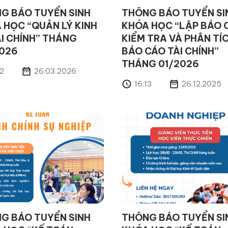
G BÁO TUYỂN SINH
THÔNG BÁO TUYỂN SI
 HỌC “QUẢN LÝ KINH
KHÓA HỌC “LẬP BÁO 
ÀI CHÍNH” THÁNG
KIỂM TRA VÀ PHÂN TÍ
026
BÁO CÁO TÀI CHÍNH”
THÁNG 01/2026
32
26.03.2026
16:13
26.12.2025
G BÁO TUYỂN SINH
THÔNG BÁO TUYỂN SI