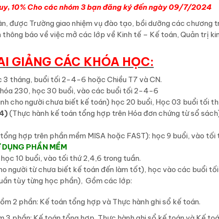
 quy, 10% Cho các nhóm 3 bạn đăng ký đến ngày 09/7/2024
dân, được Trường giao nhiệm vụ đào tạo, bồi dưỡng các chương t
 thông báo về việc mở các lớp về Kinh tế – Kế toán, Quản trị ki
I GIẢNG CÁC KHÓA HỌC:
c 3 tháng, buổi tối 2-4-6 hoặc Chiều T7 và CN.
Khóa 230, học 30 buổi, vào các buổi tối 2-4-6
nh cho người chưa biết kế toán) học 20 buổi, Học 03 buổi tối 
4)
(Thực hành kế toán tổng hợp trên Hóa đơn chứng từ sổ sách)
 tổng hợp trên phần mềm MISA hoặc FAST): học 9 buổi, vào tối 
SỬ DỤNG PHẦN MỀM
,
học 10 buổi, vào tối thứ 2,4,6 trong tuần.
o người từ chưa biết kế toán đến làm tốt), học vào các buổi tối
/tuần tùy từng học phần), Gồm các lớp:
gồm 2 phần: Kế toán tổng hợp và Thực hành ghi sổ kế toán.
m 3 phần: Kế toán tổng hợp, Thực hành ghi sổ kế toán và Kế to