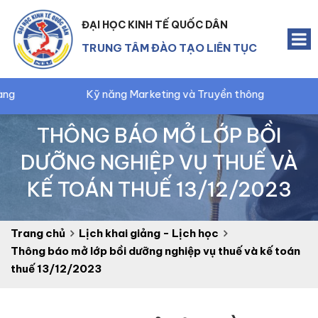
ĐẠI HỌC KINH TẾ QUỐC DÂN
TRUNG TÂM ĐÀO TẠO LIÊN TỤC
Kỹ năng Marketing và Truyền thông
Kế toán trư
THÔNG BÁO MỞ LỚP BỒI
DƯỠNG NGHIỆP VỤ THUẾ VÀ
KẾ TOÁN THUẾ 13/12/2023
Trang chủ
Lịch khai giảng - Lịch học
Thông báo mở lớp bồi dưỡng nghiệp vụ thuế và kế toán
thuế 13/12/2023