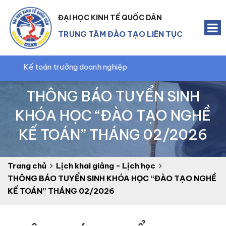
ĐẠI HỌC KINH TẾ QUỐC DÂN
TRUNG TÂM ĐÀO TẠO LIÊN TỤC
án trưởng doanh nghiệp
THÔNG BÁO TUYỂN SINH
KHÓA HỌC “ĐÀO TẠO NGHỀ
KẾ TOÁN” THÁNG 02/2026
Trang chủ
Lịch khai giảng - Lịch học
THÔNG BÁO TUYỂN SINH KHÓA HỌC “ĐÀO TẠO NGHỀ
KẾ TOÁN” THÁNG 02/2026