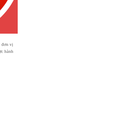
 đơn vị
ực hành