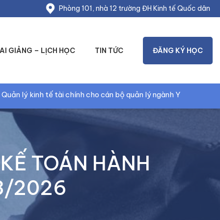
Phòng 101, nhà 12 trường ĐH Kinh tế Quốc dân
AI GIẢNG – LỊCH HỌC
TIN TỨC
ĐĂNG KÝ HỌC
ính cho cán bộ quản lý ngành Y
Quản trị điều hành 
“KẾ TOÁN HÀNH
3/2026