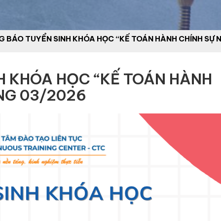
 BÁO TUYỂN SINH KHÓA HỌC “KẾ TOÁN HÀNH CHÍNH SỰ 
H KHÓA HỌC “KẾ TOÁN HÀNH
NG 03/2026