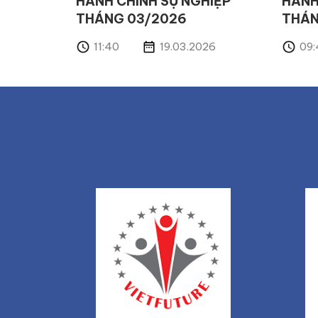
HÀNH CHÍNH SỰ NGHIỆP”
HÀNH
THÁNG 03/2026
THÁN
11:40
19.03.2026
09