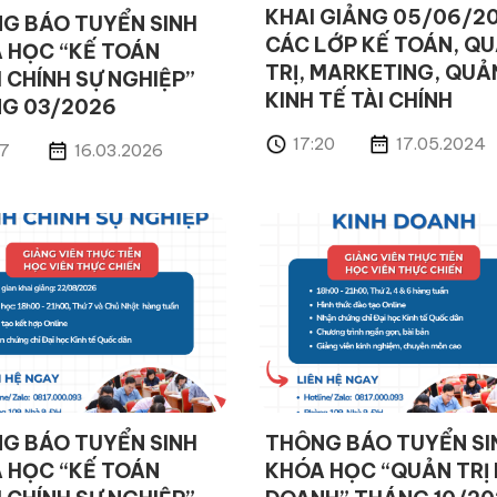
KHAI GIẢNG 05/06/2
G BÁO TUYỂN SINH
CÁC LỚP KẾ TOÁN, Q
 HỌC “KẾ TOÁN
TRỊ, MARKETING, QUẢ
 CHÍNH SỰ NGHIỆP”
KINH TẾ TÀI CHÍNH
G 03/2026
17:20
17.05.2024
17
16.03.2026
G BÁO TUYỂN SINH
THÔNG BÁO TUYỂN SI
 HỌC “KẾ TOÁN
KHÓA HỌC “QUẢN TRỊ 