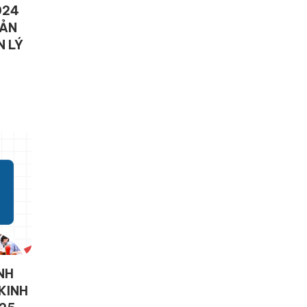
024
UẢN
N LÝ
NH
KINH