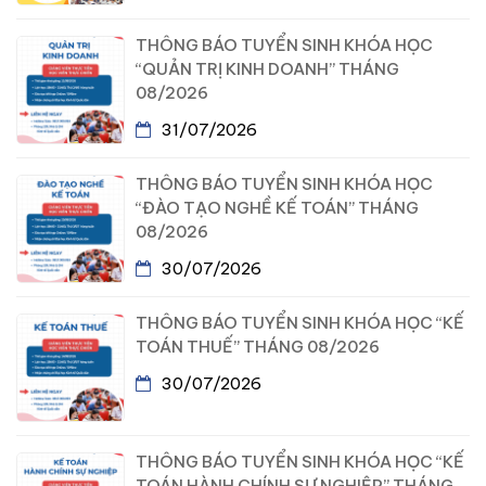
THÔNG BÁO TUYỂN SINH KHÓA HỌC
“QUẢN TRỊ KINH DOANH” THÁNG
08/2026
31/07/2026
THÔNG BÁO TUYỂN SINH KHÓA HỌC
“ĐÀO TẠO NGHỀ KẾ TOÁN” THÁNG
08/2026
30/07/2026
THÔNG BÁO TUYỂN SINH KHÓA HỌC “KẾ
TOÁN THUẾ” THÁNG 08/2026
30/07/2026
THÔNG BÁO TUYỂN SINH KHÓA HỌC “KẾ
TOÁN HÀNH CHÍNH SỰ NGHIỆP” THÁNG