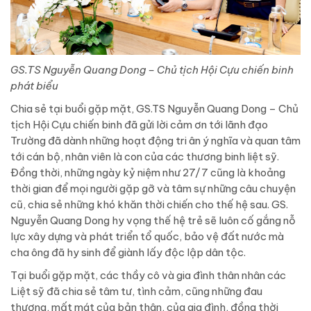
GS.TS Nguyễn Quang Dong – Chủ tịch Hội Cựu chiến binh
phát biểu
Chia sẻ tại buổi gặp mặt, GS.TS Nguyễn Quang Dong – Chủ
tịch Hội Cựu chiến binh đã gửi lời cảm ơn tới lãnh đạo
Trường đã dành những hoạt động tri ân ý nghĩa và quan tâm
tới cán bộ, nhân viên là con của các thương binh liệt sỹ.
Đồng thời, những ngày kỷ niệm như 27/7 cũng là khoảng
thời gian để mọi người gặp gỡ và tâm sự những câu chuyện
cũ, chia sẻ những khó khăn thời chiến cho thế hệ sau. GS.
Nguyễn Quang Dong hy vọng thế hệ trẻ sẽ luôn cố gắng nỗ
lực xây dựng và phát triển tổ quốc, bảo vệ đất nước mà
cha ông đã hy sinh để giành lấy độc lập dân tộc.
Tại buổi gặp mặt, các thầy cô và gia đình thân nhân các
Liệt sỹ đã chia sẻ tâm tư, tình cảm, cũng những đau
thương, mất mát của bản thân, của gia đình, đồng thời