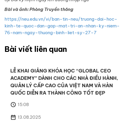
Bài và ảnh: Phòng Truyền thông
https://neu.edu.vn/vi/ban-tin-neu/truong-dai-hoc-
kinh-te-quoc-dan-gap-mat-tri-an-nhan-ky-niem-
76-nam-ngay-thuong-binh-liet-sy-27-7
Bài viết liên quan
LỄ KHAI GIẢNG KHÓA HỌC “GLOBAL CEO
ACADEMY” DÀNH CHO CÁC NHÀ ĐIỀU HÀNH,
QUẢN LÝ CẤP CAO CỦA VIỆT NAM VÀ HÀN
QUỐC DIỄN RA THÀNH CÔNG TỐT ĐẸP
15:08
13.08.2025