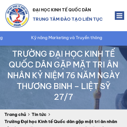
ĐẠI HỌC KINH TẾ QUỐC DÂN
TRUNG TÂM ĐÀO TẠO LIÊN TỤC
uyền thông
Kế toán trưởng doanh nghiệp
TRƯỜNG ĐẠI HỌC KINH TẾ
QUỐC DÂN GẶP MẶT TRI ÂN
NHÂN KỶ NIỆM 76 NĂM NGÀY
THƯƠNG BINH – LIỆT SỸ
27/7
Trang chủ
Tin tức
Trường Đại học Kinh tế Quốc dân gặp mặt tri ân nhân