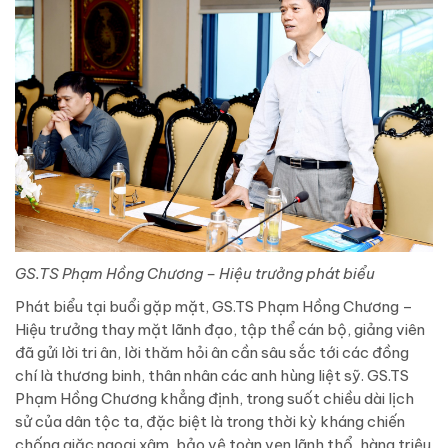
GS.TS Phạm Hồng Chương – Hiệu trưởng phát biểu
Phát biểu tại buổi gặp mặt, GS.TS Phạm Hồng Chương –
Hiệu trưởng thay mặt lãnh đạo, tập thể cán bộ, giảng viên
đã gửi lời tri ân, lời thăm hỏi ân cần sâu sắc tới các đồng
chí là thương binh, thân nhân các anh hùng liệt sỹ. GS.TS
Phạm Hồng Chương khẳng định, trong suốt chiều dài lịch
sử của dân tộc ta, đặc biệt là trong thời kỳ kháng chiến
chống giặc ngoại xâm, bảo vệ toàn vẹn lãnh thổ, hàng triệu