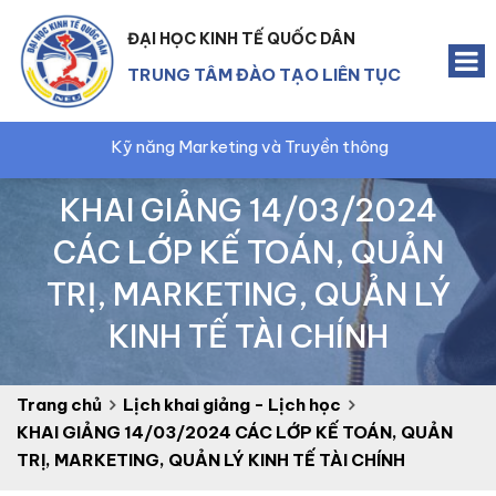
ĐẠI HỌC KINH TẾ QUỐC DÂN
TRUNG TÂM ĐÀO TẠO LIÊN TỤC
Kỹ năng Marketing và Truyền thông
Kế toán trư
KHAI GIẢNG 14/03/2024
CÁC LỚP KẾ TOÁN, QUẢN
TRỊ, MARKETING, QUẢN LÝ
KINH TẾ TÀI CHÍNH
Trang chủ
Lịch khai giảng - Lịch học
KHAI GIẢNG 14/03/2024 CÁC LỚP KẾ TOÁN, QUẢN
TRỊ, MARKETING, QUẢN LÝ KINH TẾ TÀI CHÍNH