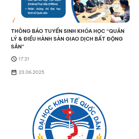
THÔNG BÁO TUYỂN SINH KHÓA HỌC “QUẢN
LÝ & ĐIỀU HÀNH SÀN GIAO DỊCH BẤT ĐỘNG
SẢN”
17:21
23.06.2025