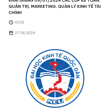
KHAI GIẢNG 09/07/2024 CÁC LỚP KẾ TOÁN,
QUẢN TRỊ, MARKETING, QUẢN LÝ KINH TẾ TÀI
CHÍNH
10:55
27.06.2024