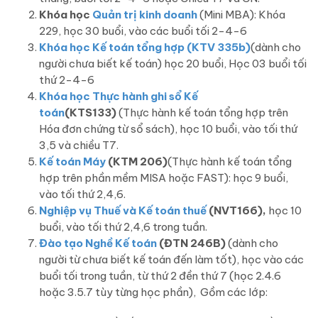
Khóa học
Quản trị kinh doanh
(Mini MBA): Khóa
229, học 30 buổi, vào các buổi tối 2-4-6
Khóa học Kế toán tổng hợp (KTV 335b)
(dành cho
người chưa biết kế toán) học 20 buổi, Học 03 buổi tối
thứ 2-4-6
Khóa học Thực hành ghi sổ Kế
toán
(KTS133)
(Thực hành kế toán tổng hợp trên
Hóa đơn chứng từ sổ sách), học 10 buổi, vào tối thứ
3,5 và chiều T7.
Kế toán Máy
(KTM 206)
(Thực hành kế toán tổng
hợp trên phần mềm MISA hoặc FAST): học 9 buổi,
vào tối thứ 2,4,6.
Nghiệp vụ Thuế và Kế toán thuế
(NVT166),
học 10
buổi, vào tối thứ 2,4,6 trong tuần.
Đào tạo Nghề Kế toán
(ĐTN 246B)
(dành cho
người từ chưa biết kế toán đến làm tốt), học vào các
buổi tối trong tuần, từ thứ 2 đền thứ 7 (học 2.4.6
hoặc 3.5.7 tùy từng học phần), Gồm các lớp: