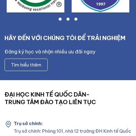
HÃY ĐẾN VỚI CHÚNG TÔI ĐỂ TRẢI NGHIỆM
Đăng ký học và nhận nhiều ưu đãi ngay
Tìm hiểu thêm
ĐẠI HỌC KINH TẾ QUỐC DÂN-
TRUNG TÂM ĐÀO TẠO LIÊN TỤC
Trụ sở chính:
Trụ sở chính: Phòng 101, nhà 12 trường ĐH Kinh tế Quốc