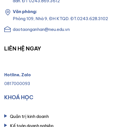
dân. ĐT 0243.869.3612
Văn phòng:
Phòng 109, Nhà 9, ĐH KTQD. ĐT.0243.628.3102
daotaonganhan@neu.edu.vn
LIÊN HỆ NGAY
Hotline, Zalo
0817000093
KHOÁ HỌC
Quản trị kinh doanh
Kế toán doanh nghiệp