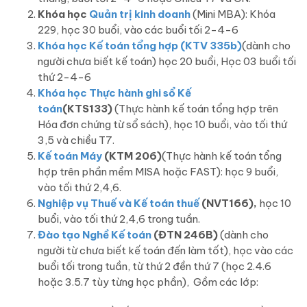
Khóa học
Quản trị kinh doanh
(Mini MBA): Khóa
229, học 30 buổi, vào các buổi tối 2-4-6
Khóa học Kế toán tổng hợp (KTV 335b)
(dành cho
người chưa biết kế toán) học 20 buổi, Học 03 buổi tối
thứ 2-4-6
Khóa học Thực hành ghi sổ Kế
toán
(KTS133)
(Thực hành kế toán tổng hợp trên
Hóa đơn chứng từ sổ sách), học 10 buổi, vào tối thứ
3,5 và chiều T7.
Kế toán Máy
(KTM 206)
(Thực hành kế toán tổng
hợp trên phần mềm MISA hoặc FAST): học 9 buổi,
vào tối thứ 2,4,6.
Nghiệp vụ Thuế và Kế toán thuế
(NVT166),
học 10
buổi, vào tối thứ 2,4,6 trong tuần.
Đào tạo Nghề Kế toán
(ĐTN 246B)
(dành cho
người từ chưa biết kế toán đến làm tốt), học vào các
buổi tối trong tuần, từ thứ 2 đền thứ 7 (học 2.4.6
hoặc 3.5.7 tùy từng học phần), Gồm các lớp: