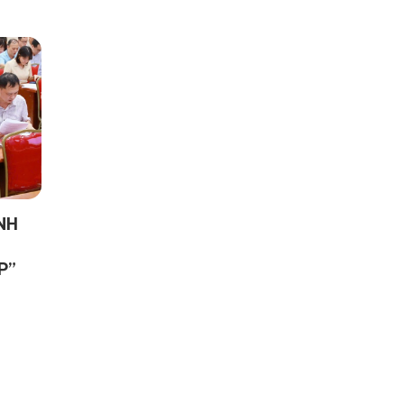
NH
P”