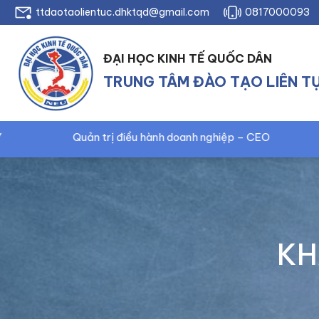
ttdaotaolientuc.dhktqd@gmail.com
0817000093
ĐẠI HỌC KINH TẾ QUỐC DÂN
TRUNG TÂM ĐÀO TẠO LIÊN T
ều hành doanh nghiệp – CEO
Marketing và bán hàn
KH