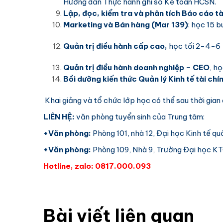
Hướng dẫn Thực hành ghi sổ Kế toán HCSN.
Lập, đọc, kiểm tra và phân tích Báo cáo tà
Marketing và Bán hàng
(Mar 139)
: học 15 b
Quản trị điều hành cấp cao,
học tối 2-4-6
Quản trị điều hành doanh nghiệp – CEO
, h
Bồi dưỡng kiến thức Quản lý Kinh tế tài chí
Khai giảng và tổ chức lớp học có thể sau thời gi
LIÊN HỆ:
văn phòng tuyển sinh của Trung tâm:
+Văn phòng:
Phòng 101, nhà 12, Đại học Kinh tế q
+Văn phòng:
Phòng 109, Nhà 9, Trường Đại học K
Hotline, zalo: 0817.000.093
Bài viết liên quan