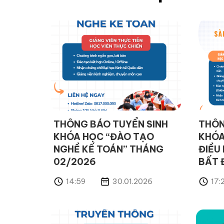
THÔNG BÁO TUYỂN SINH
THÔN
KHÓA HỌC “ĐÀO TẠO
KHÓA
NGHỀ KẾ TOÁN” THÁNG
ĐIỀU
02/2026
BẤT 
14:59
30.01.2026
17: