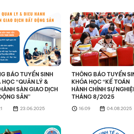
G BÁO TUYỂN SINH
THÔNG BÁO TUYỂN SI
 HỌC “QUẢN LÝ &
KHÓA HỌC “KẾ TOÁN
 HÀNH SÀN GIAO DỊCH
HÀNH CHÍNH SỰ NGHIỆ
ĐỘNG SẢN”
THÁNG 8/2025
21
23.06.2025
16:09
04.08.2025