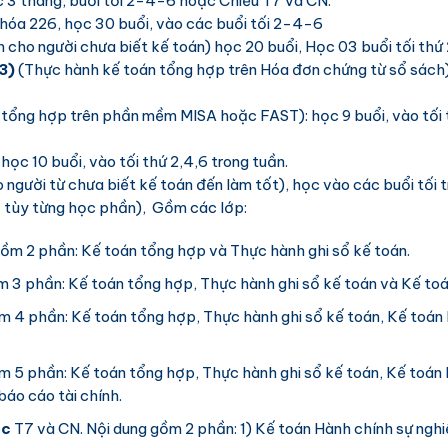
c 3 tháng, buổi tối 2-4-6 hoặc Chiều T7 và CN.
Khóa 226, học 30 buổi, vào các buổi tối 2-4-6
h cho người chưa biết kế toán) học 20 buổi, Học 03 buổi tối t
3)
(Thực hành kế toán tổng hợp trên Hóa đơn chứng từ sổ sách)
 tổng hợp trên phần mềm MISA hoặc FAST): học 9 buổi, vào tối 
,
học 10 buổi, vào tối thứ 2,4,6 trong tuần.
 người từ chưa biết kế toán đến làm tốt), học vào các buổi tối 
.7 tùy từng học phần), Gồm các lớp:
gồm 2 phần: Kế toán tổng hợp và Thực hành ghi sổ kế toán.
m 3 phần: Kế toán tổng hợp, Thực hành ghi sổ kế toán và Kế to
m 4 phần: Kế toán tổng hợp, Thực hành ghi sổ kế toán, Kế toán
m 5 phần: Kế toán tổng hợp, Thực hành ghi sổ kế toán, Kế toán
báo cáo tài chính.
ọc
T7 và CN. Nội dung gồm 2 phần: 1) Kế toán Hành chính sự nghi