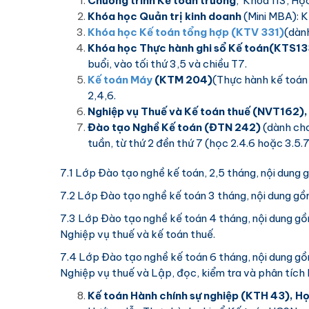
Chương trình Kế toán trưởng
, Khóa 113, Họ
Khóa học
Quản trị kinh doanh
(Mini MBA): 
Khóa học Kế toán tổng hợp (KTV 331)
(dàn
Khóa học Thực hành ghi sổ Kế toán
(KTS13
buổi, vào tối thứ 3,5 và chiều T7.
Kế toán Máy
(KTM 204)
(Thực hành kế toán
2,4,6.
Nghiệp vụ Thuế và Kế toán thuế
(NVT162)
Đào tạo Nghề Kế toán
(ĐTN 242)
(dành cho
tuần, từ thứ 2 đền thứ 7 (học 2.4.6 hoặc 3.5
7.1 Lớp Đào tạo nghề kế toán, 2,5 tháng, nội dung 
7.2 Lớp Đào tạo nghề kế toán 3 tháng, nội dung gồ
7.3 Lớp Đào tạo nghề kế toán 4 tháng, nội dung gồ
Nghiệp vụ thuế và kế toán thuế.
7.4 Lớp Đào tạo nghề kế toán 6 tháng, nội dung gồ
Nghiệp vụ thuế và Lập, đọc, kiểm tra và phân tích 
Kế toán Hành chính sự nghiệp
(KTH 43), H