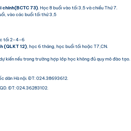
i chính
(BCTC 73)
. Học 8 buổi vào tối 3,5 và chiều Thứ 7.
uổi, vào các buổi tối thứ 3,5
ọc tối 2-4-6
nh
(QLKT 12)
, học 6 tháng, học buổi tối hoặc T7,CN.
an dự kiến nếu trong trường hợp lớp học không đủ quy mô đào t
uốc dân Hà nội. ĐT: 024.38693612.
TQD. ĐT: 024.36283102.