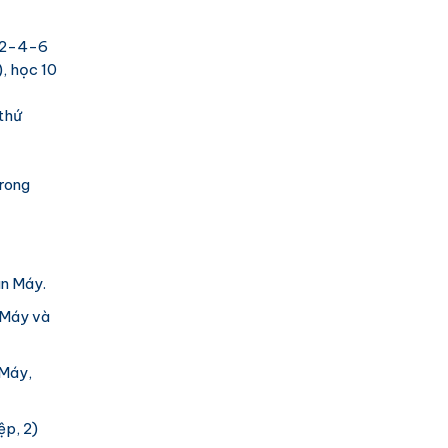
hứ 2-4-6
, học 10
thứ
trong
án Máy.
 Máy và
 Máy,
ệp, 2)